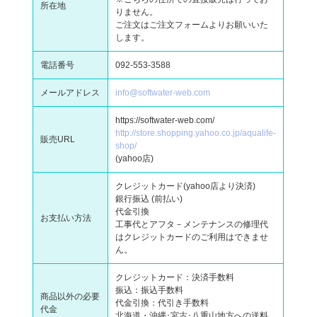
所在地
りません。
ご注文はご注文フォームよりお願いいた
します。
電話番号
092-553-3588
メールアドレス
info@softwater-web.com
https://softwater-web.com/
http://store.shopping.yahoo.co.jp/aqualife-
販売URL
shop/
(yahoo店)
クレジットカード(yahoo店より決済)
銀行振込 (前払い)
代金引換
お支払い方法
工事代とアフタ－メンテナンスの修理代
はクレジットカードのご利用はできませ
ん。
クレジットカード：決済手数料
振込：振込手数料
商品以外の必要
代金引換：代引き手数料
代金
北海道・沖縄･宮古･八重山地方への送料