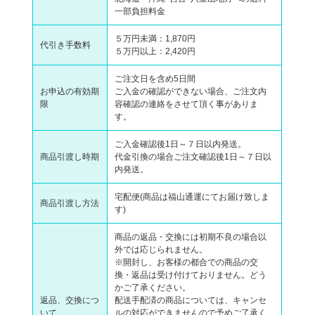
一部負担料金
５万円未満：1,870円
代引き手数料
５万円以上：2,420円
ご注文日を含め5日間
お申込の有効期
ご入金の確認ができない場合、ご注文内
限
容確認の連絡をさせて頂く事がありま
す。
ご入金確認後1日～７日以内発送。
商品引渡し時期
代金引換の場合ご注文確認後1日～７日以
内発送。
宅配便(商品は福山通運にてお届け致しま
商品引渡し方法
す)
商品の返品・交換には初期不良の場合以
外では応じられません。
※開封し、お客様の都合での商品の交
換・返品は受け付けておりません。どう
かご了承ください。
返品、交換につ
配送手配済の商品については、キャンセ
いて
ルの対応ができませんので予めご了承く